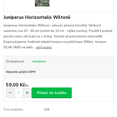
Juniperus Horizontalis Wiltonii
Juniperus Horizontalis Wiltonii - jalovec plazivý (modrý). Velikost
sazenice cca 20 - 30 cm (vzrůst do 10 cm - výška rosliny). Použití k pokrytí
plochy nebo zdí (sází se z vrchu). Slunné až polostinné stanoviště
Doporučujeme: hoštické tekuté hnojivo na jehličnany 500ml, hnojivo
SILVA TABS na jehli...
celý popis
Dostupnost
skladem
Nejsme plátci DPH
59,00 Kč
/
ks
Přidat do košíku
Číslo produktu:
109