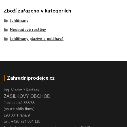
Zboží zařazeno v kategoriích
Jehličnany
Neopadavé rostliny
Jehličnany plazivé a poléhavé
Zahradniprodejce.cz
Ing. Vladimír Karásek
ZÁSILKOVÝ OBCHOD
Jablonecká 353/35
(pouze sídlo firmy)
190 00 Praha 9
tel.: +420 724 094 118