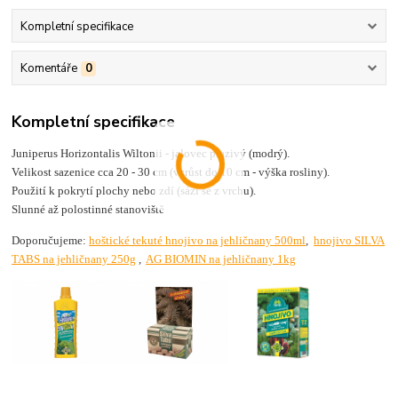
Kompletní specifikace
Komentáře
0
Kompletní specifikace
Juniperus Horizontalis Wiltonii - jalovec plazivý (modrý).
Velikost sazenice cca 20 - 30 cm (vzrůst do 10 cm - výška rosliny).
Použití k pokrytí plochy nebo zdí (sází se z vrchu).
Slunné až polostinné stanoviště
Doporučujeme:
hoštické tekuté hnojivo na jehličnany 500ml
,
hnojivo SILVA
TABS na jehličnany 250g
,
AG BIOMIN na jehličnany 1kg