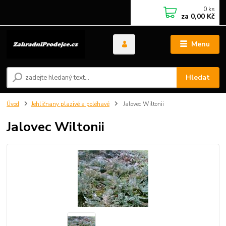
0
ks
za
0,00 Kč
Menu
Hledat
Úvod
Jehličnany plazivé a poléhavé
Jalovec Wiltonii
Jalovec Wiltonii